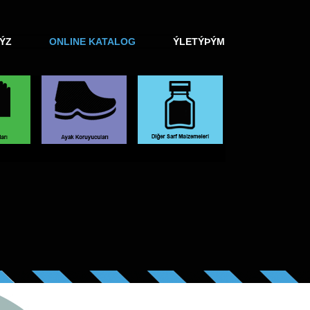
ÝZ
ONLINE KATALOG
ÝLETÝÞÝM