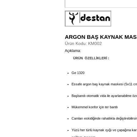
ARGON BAŞ KAYNAK MAS
Ürün Kodu: KM002
Açıklama:
ÜRÜN ÖZELLİKLERİ :
Ge 1320
Essafe argon baş kaynak maskesi (5x11 cm
Başbandı otomatik vida ile ayarlanabilme özel
Mükemmel konfor için ter bantlı
Camları eskidiğinde rahatlıkla değiştirebilirsi
Yüzü her türlü kaynak ışığı ve çapağına karş