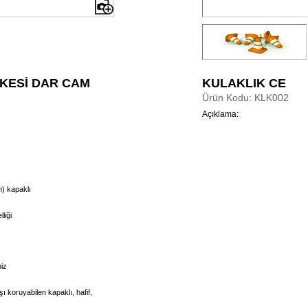
KESİ DAR CAM
KULAKLIK CE
Ürün Kodu: KLK002
Açıklama:
) kapaklı
liği
niz
ı koruyabilen kapaklı, hafif,